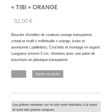
« TIBI » ORANGE
52,00
€
Boucles d’oreilles de couleurs orange transparent,
cristal et motif « millefeuille » orange, ivoire et
aventurine ( paillettes). Crochets et montage en argent.
Longueur environ 5 cm. Vendues avec une paire de
bouchons en plastique transparent.
quantité
Ajouter au panier
de
"Tibi"
orange
Les pièces vendues sur le site sont réalisées à la main
et sont des pièces uniques.