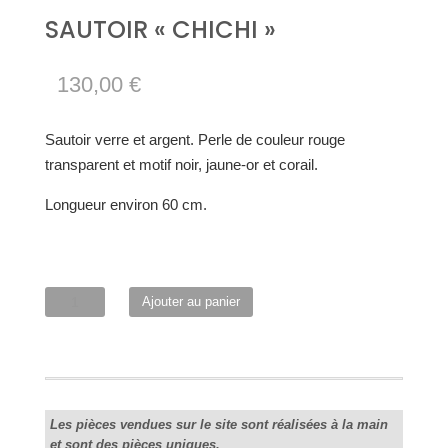
SAUTOIR « CHICHI »
130,00
€
Sautoir verre et argent. Perle de couleur rouge
transparent et motif noir, jaune-or et corail.
Longueur environ 60 cm.
quantité
Ajouter au panier
de
Sautoir
"Chichi"
Les pièces vendues sur le site sont réalisées à la main
et sont des pièces uniques.