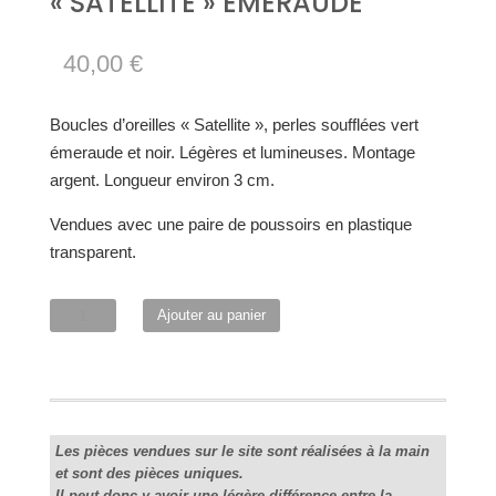
« SATELLITE » ÉMERAUDE
40,00
€
Boucles d’oreilles « Satellite », perles soufflées vert
émeraude et noir. Légères et lumineuses. Montage
argent. Longueur environ 3 cm.
Vendues avec une paire de poussoirs en plastique
transparent.
quantité
Ajouter au panier
de
"Satellite"
émeraude
Les pièces vendues sur le site sont réalisées à la main
et sont des pièces uniques.
Il peut donc y avoir une légère différence entre la