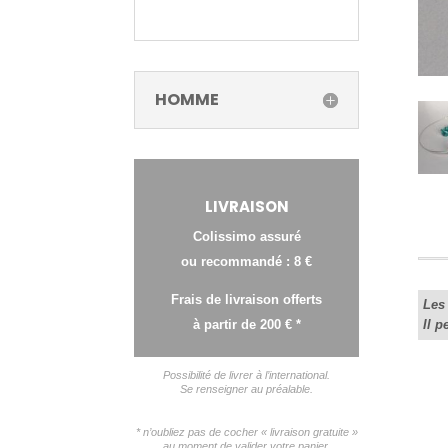
HOMME
LIVRAISON
Colissimo assuré
ou recommandé : 8 €
Frais de livraison offerts
Les 
à partir de 200 € *
Il p
Possibilité de livrer à l’international.
Se renseigner au préalable.
* n’oubliez pas de cocher « livraison gratuite »
au moment de valider votre panier.