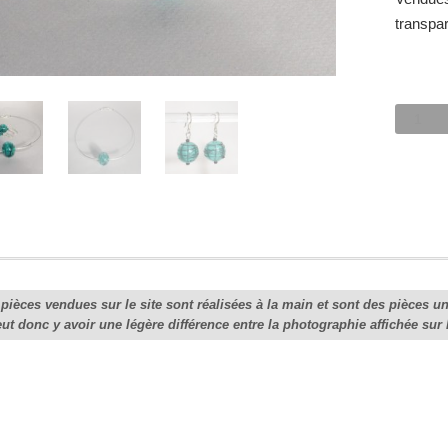
transpar
quantit
de
"Satelli
émerau
pièces vendues sur le site sont réalisées à la main et sont des pièces u
eut donc y avoir une légère différence entre la photographie affichée sur 