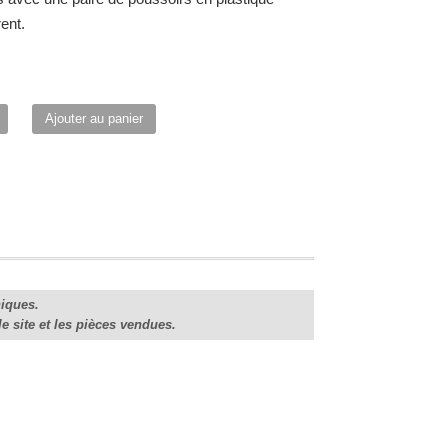
ent.
é
Ajouter au panier
te"
de
niques.
le site et les pièces vendues.