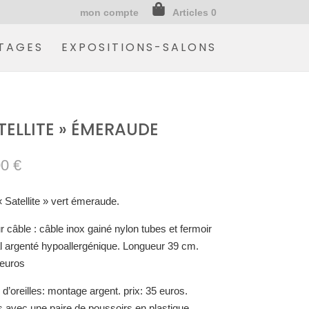
mon compte
Articles 0
TAGES
EXPOSITIONS-SALONS
TELLITE » ÉMERAUDE
00
€
 Satellite » vert émeraude.
r câble : câble inox gainé nylon tubes et fermoir
l argenté hypoallergénique. Longueur 39 cm.
 euros
d’oreilles: montage argent. prix: 35 euros.
 avec une paire de poussoirs en plastique