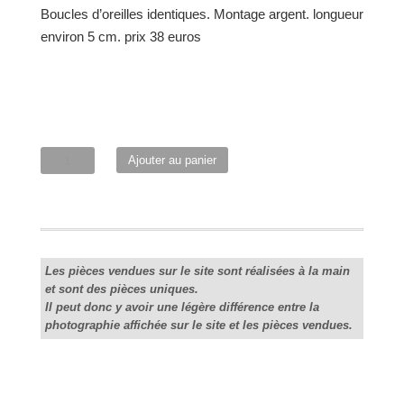
Boucles d’oreilles identiques. Montage argent. longueur
environ 5 cm. prix 38 euros
quantité
Ajouter au panier
de
Parure
"Egypto"
noir-
blanc
Les pièces vendues sur le site sont réalisées à la main
et sont des pièces uniques.
Il peut donc y avoir une légère différence entre la
photographie affichée sur le site et les pièces vendues.