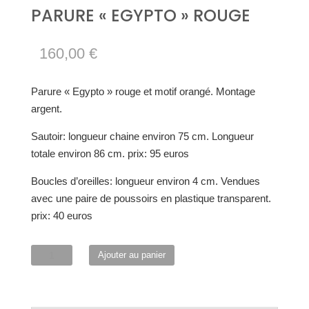
PARURE « EGYPTO » ROUGE
160,00
€
Parure « Egypto » rouge et motif orangé. Montage
argent.
Sautoir: longueur chaine environ 75 cm. Longueur
totale environ 86 cm. prix: 95 euros
Boucles d’oreilles: longueur environ 4 cm. Vendues
avec une paire de poussoirs en plastique transparent.
prix: 40 euros
quantité
Ajouter au panier
de
Parure
"Egypto"