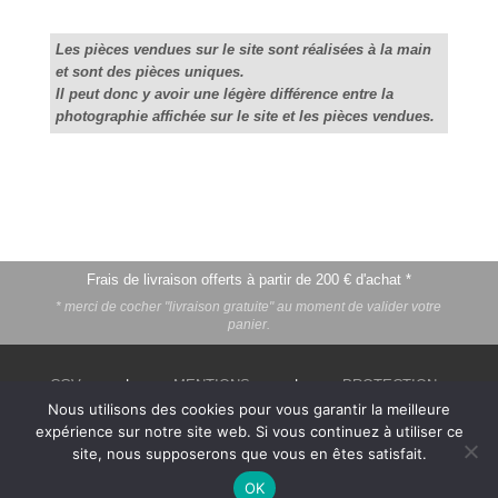
rouge
Les pièces vendues sur le site sont réalisées à la main
et sont des pièces uniques.
Il peut donc y avoir une légère différence entre la
photographie affichée sur le site et les pièces vendues.
Frais de livraison offerts à partir de 200 € d'achat *
* merci de cocher "livraison gratuite" au moment de valider votre
panier.
CGV
|
MENTIONS
|
PROTECTION
DE LA VIE PRIVÉE
|
ME CONTACTER
Nous utilisons des cookies pour vous garantir la meilleure
expérience sur notre site web. Si vous continuez à utiliser ce

site, nous supposerons que vous en êtes satisfait.
OK