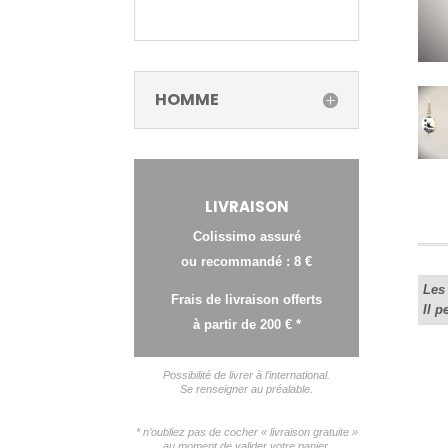
HOMME
LIVRAISON
Colissimo assuré
ou recommandé : 8 €
Les 
Frais de livraison offerts
Il p
à partir de 200 € *
Possibilité de livrer à l’international.
Se renseigner au préalable.
* n’oubliez pas de cocher « livraison gratuite »
au moment de valider votre panier.