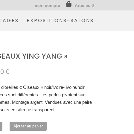
mon compte
Articles 0
TAGES
EXPOSITIONS-SALONS
ISEAUX YING YANG »
00
€
d’oreilles « Oiseaux » noir/ivoire- ivoire/noir.
ces sont différentes. Les perles pivotent sur
êmes. Montage argent. Vendues avec une paire
oirs en silicone transparent.
é
Ajouter au panier