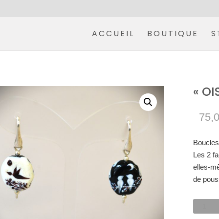
ACCUEIL
BOUTIQUE
S
« O
75,
Boucles 
Les 2 fa
elles-m
de pouss
quantit
de