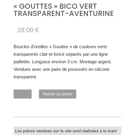
« GOUTTES » BICO VERT
TRANSPARENT-AVENTURINE
28,00
€
Boucles d’oreilles « Gouttes » de couleurs verts
transparents clair et foncé séparés par une ligne
pailletée. Longueur environ 3 cm. Montage argent.
Vendues avec une paire de poussoirs en silicone
transparent.
quantité
Ajouter au panier
de
"Gouttes"
bico
vert
transparent-
Les pièces vendues sur le site sont réalisées à la main