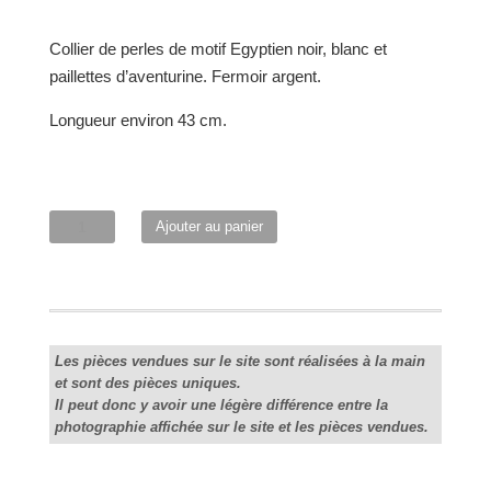
Collier de perles de motif Egyptien noir, blanc et
paillettes d’aventurine. Fermoir argent.
Longueur environ 43 cm.
quantité
Ajouter au panier
de
Collier
"Egypto"
noir-
blanc
Les pièces vendues sur le site sont réalisées à la main
et sont des pièces uniques.
Il peut donc y avoir une légère différence entre la
photographie affichée sur le site et les pièces vendues.