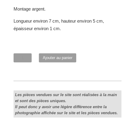
Montage argent.
Longueur environ 7 cm, hauteur environ 5 cm,
épaisseur environ 1 cm.
quantité
Ajouter au panier
de
Broche
"Divi"
aigue-
marine-
Les pièces vendues sur le site sont réalisées à la main
et sont des pièces uniques.
noir
Il peut donc y avoir une légère différence entre la
photographie affichée sur le site et les pièces vendues.