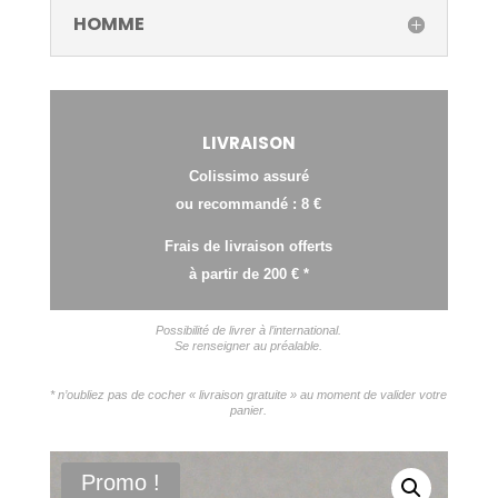
HOMME
LIVRAISON
Colissimo assuré
ou recommandé : 8 €
Frais de livraison offerts
à partir de 200 € *
Possibilité de livrer à l’international.
Se renseigner au préalable.
* n’oubliez pas de cocher « livraison gratuite » au moment de valider votre
panier.
Promo !