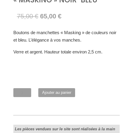
Le
Le
75,00
€
65,00
€
prix
prix
initial
actuel
Boutons de manchettes « Masking » de couleurs noir
était :
est :
et bleu. L’élégance à vos manches.
75,00 €.
65,00 €.
Verre et argent. Hauteur totale environ 2,5 cm.
quantité
Ajouter au panier
de
Boutons
de
manchettes
"Masking"
Les pièces vendues sur le site sont réalisées à la main