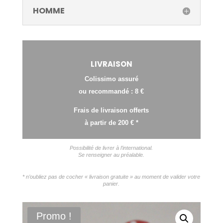
HOMME
LIVRAISON
Colissimo assuré
ou recommandé : 8 €
Frais de livraison offerts
à partir de 200 € *
Possibilité de livrer à l’international.
Se renseigner au préalable.
* n’oubliez pas de cocher « livraison gratuite » au moment de valider votre
panier.
Promo !