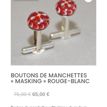
BOUTONS DE MANCHETTES
« MASKING » ROUGE-BLANC
Le
Le
75,00
€
65,00
€
prix
prix
initial
actuel