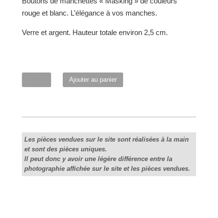
Boutons de manchettes « Masking » de couleurs
était :
est :
rouge et blanc. L’élégance à vos manches.
75,00 €.
65,00 €.
Verre et argent. Hauteur totale environ 2,5 cm.
quantité
Ajouter au panier
de
Boutons
de
manchettes
"Masking"
Les pièces vendues sur le site sont réalisées à la main
et sont des pièces uniques.
rouge-
Il peut donc y avoir une légère différence entre la
blanc
photographie affichée sur le site et les pièces vendues.