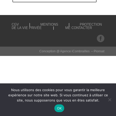
CGV
|
MENTIONS
|
PROTECTION
DE LA VIE PRIVÉE
|
ME CONTACTER

Conception @ Agence iCombrailles – Pionsat
Nous utilisons des cookies pour vous garantir la meilleure
expérience sur notre site web. Si vous continuez à utiliser ce
site, nous supposerons que vous en êtes satisfait.
OK