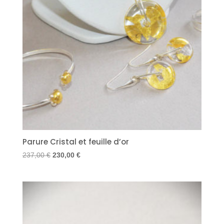
Parure Cristal et feuille d’or
Le
Le
237,00
€
230,00
€
prix
prix
initial
actuel
était :
est :
237,00 €.
230,00 €.