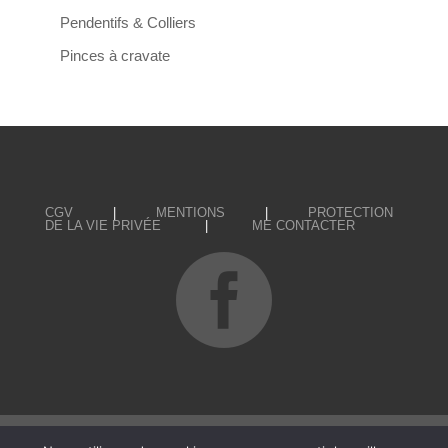
Pendentifs & Colliers
Pinces à cravate
CGV
|
MENTIONS
|
PROTECTION
DE LA VIE PRIVÉE
|
ME CONTACTER
