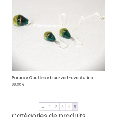
Parure » Gouttes » bico-vert-aventurine
88,00
€
←
1
2
3
4
5
Catégories de produits